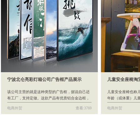
宁波北仑亮彩灯箱公司广告框产品展示
儿童安全座椅淘
该公司主营的就是这种类型的广告框，据说自己还
儿童安全座椅也称
有工厂，支持定做。这款产品有优质铝合金边框，
年龄（或体重）儿
可以媲美苹果手机的质感。10mm厚度是经过反复测
提高儿童乘车安全
电商外贸
查看:3769
电商外贸
试保证框架结构固定不翘脚的前提下厚度最低标
义是：能够固定到
准，广告框厚度并非越薄越好。他有五种颜色，黑
带组件或柔韧性部
面金边、银面银边、黑面黑边、银面金边、黑面银
童安全防护系统。
边可供选择。 他与其他产品相比，有着无可比拟的
儿提篮、辅助性座
外观优势、换画便捷、经久耐用的优点，极窄边框
汽车发生碰撞或突