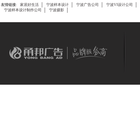
及平板效果，更能突出展现画面内容，剔除笨重压
冲击力和限制儿童
友情链接:
家居好生活
宁波样本设计
宁波广告公司
宁波VI设计公司
抑的展现因素。使用PVC底板+亚克力画板磁吸连
害，确保孩子的乘
宁波样本设计制作公司
宁波摄影
接设计，更能压紧画面，保证画面平整。安装方式
简单、多样！背面同样美观。乒乓展板作为高端宣
传展示展板画框，更有质感、更显稳重、踏实！