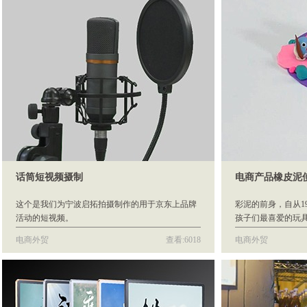
话筒短视频摄制
电商产品橡皮泥
这个是我们为宁波启拓拍摄制作的用于京东上品牌
彩泥的前身，自从1
活动的短视频。
孩子们最喜爱的玩
种颜色，但随后的
电商外贸
查看:6018
电商外贸
颜色和香味。包括
刮胡水味等等。